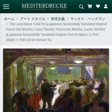
ホーム
アート スタイル
表現主義
マックス・ベックマン
The Local Dance 1454703 ja japanese Successfully Translated Original:
標準検索
AI画像検索
Piazza San Martino, Lucca Translat: Piazza San Martino, Lucca 1463042
ja japanese Successfully Translated Original: Port of Algiers; Le Port
作家名・作品名・スタイルで検索
シーンを説明してください – 例：
dAlger, c.1940 (oil on canvas) Tra
– 例：モネ、星月夜、印象派、北
緑の草原、赤の多い抽象画、暗い
斎の波、ヌード。
油絵、木のそばの立ち姿のヌー
ド。