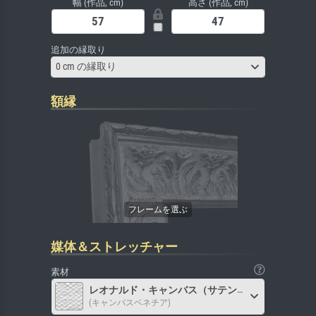
幅 (作品, cm)
高さ (作品, cm)
追加の縁取り
0 cm の縁取り
額縁
媒体＆ストレッチャー
素材
レオナルド・キャンバス（サテン）
(キャンバスベネチア)