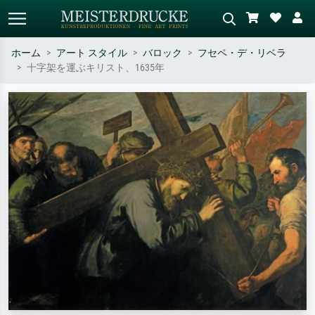
ホーム
アート スタイル
バロック
フセペ・デ・リベラ
十字架を運ぶキリスト、1635年
標準検索
AI画像検索
作家名・作品名・スタイルで検索
シーンを説明してください – 例：
– 例：モネ、星月夜、印象派、北
緑の草原、赤の多い抽象画、暗い
斎の波、ヌード。
油絵、木のそばの立ち姿のヌー
ド。