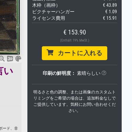
木枠（画枠）
€ 43.89
ピクチャーハンガー
€ 1.09
ライセンス費用
€ 15.91
€ 153.90
(Enthält 19% MwSt.)
カートに入れる
言い
印刷の鮮明度：
素晴らしい
明るさと色の調整、または画像のカスタムト
リミングをご希望の場合は、追加料金なしで
ご提供しています。気軽にお問い合わせくだ
さい。
彩ボード、非