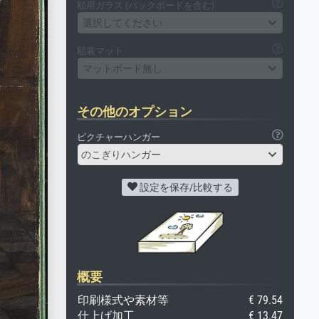
額用ガラス (バックボードを含む)
選択してください
額装マット
マットボード無し
その他のオプション
ピクチャーハンガー
のこぎりハンガー
設定を保存/比較する
概要
印刷様式や素材等
€ 79.54
仕上げ加工
€ 13.47