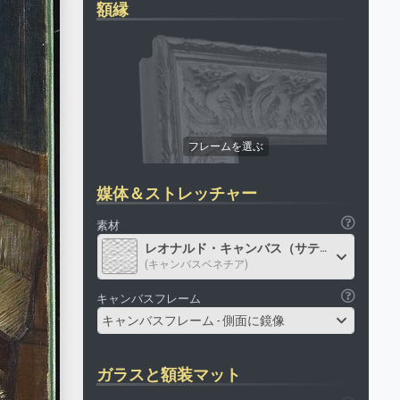
額縁
媒体＆ストレッチャー
素材
レオナルド・キャンバス（サテン）
(キャンバスベネチア)
キャンバスフレーム
キャンバスフレーム - 側面に鏡像
ガラスと額装マット