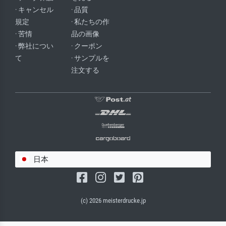
· キャンセル
· 品質
規定
· 私たちの作
· 苦情
品の画像
· 弊社につい
· クーポン
て
· サンプルを
注文する
日本
(c) 2026 meisterdrucke.jp
サルバドール・キャンバス（マット）
(写真はバックプレートに接着されます。)
キャンバスフレーム - ブラックサイド
ワイヤーロープサスペンション（見える）
ワイヤーロープサスペンション（非表示）