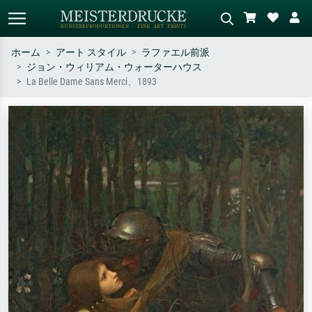
ホーム
アート スタイル
ラファエル前派
ジョン・ウィリアム・ウォーターハウス
標準検索
AI画像検索
La Belle Dame Sans Merci、1893
作家名・作品名・スタイルで検索
シーンを説明してください – 例：
– 例：モネ、星月夜、印象派、北
緑の草原、赤の多い抽象画、暗い
斎の波、ヌード。
油絵、木のそばの立ち姿のヌー
ド。