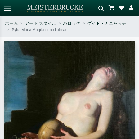
ホーム
アート スタイル
バロック
グイド・カニャッチ
Pyhä Maria Magdaleena katuva
標準検索
AI画像検索
作家名・作品名・スタイルで検索
シーンを説明してください – 例：
– 例：モネ、星月夜、印象派、北
緑の草原、赤の多い抽象画、暗い
斎の波、ヌード。
油絵、木のそばの立ち姿のヌー
ド。