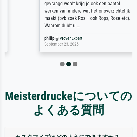
gevraagd wordt krijg je ook een aantal
werken van andere wat het onoverzichtelijk
maakt (bvb zoek Ros = ook Rops, Rose etc).
Waarom duidt u ...
philip
@
ProvenExpert
September 23, 2025
Meisterdruckeについての
よくある質問