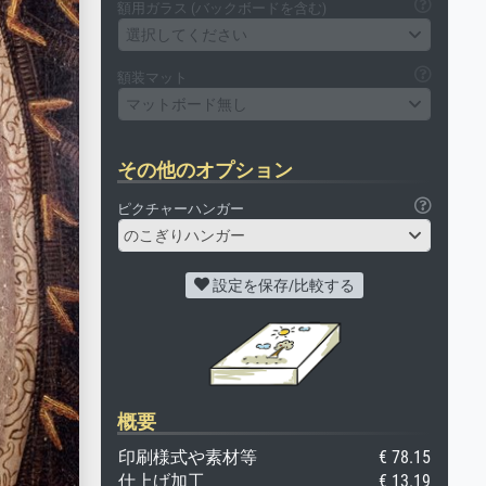
額用ガラス (バックボードを含む)
選択してください
額装マット
マットボード無し
その他のオプション
ピクチャーハンガー
のこぎりハンガー
設定を保存/比較する
概要
印刷様式や素材等
€ 78.15
仕上げ加工
€ 13.19