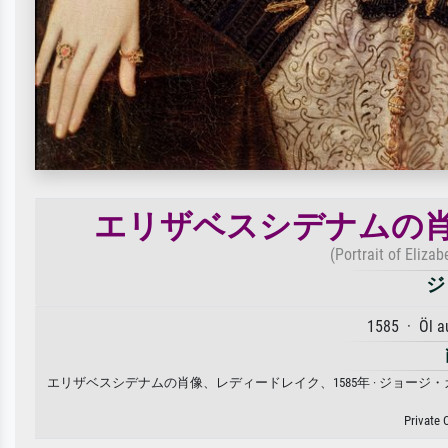
エリザベスシデナムの肖
(Portrait of Eliza
ジ
1585 · Öl 
エリザベスシデナムの肖像、レディードレイク、1585年 · ジョー
Private 