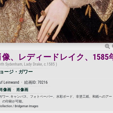
像、レディードレイク、1585
beth Sydenham, Lady Drake, c.1585 )
ョージ・ガワー
auf Leinwand · 絵画ID: 70216
肖像画
·
肖像画
ジ・ガワー. キャンバス、フォトペーパー、水彩ボード、非塗工紙、和紙へのア
の印刷が可能。
Collection / Bridgeman Images