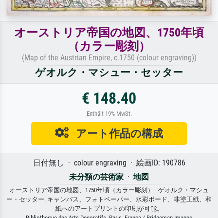
オーストリア帝国の地図、1750年頃
（カラー彫刻）
(Map of the Austrian Empire, c.1750 (colour engraving))
ゲオルク・マシュー・セッター
€ 148.40
Enthält 19% MwSt.
アート作品の構成
日付無し · colour engraving · 絵画ID: 190786
未分類の芸術家
·
地図
オーストリア帝国の地図、1750年頃（カラー彫刻） · ゲオルク・マシュ
ー・セッター. キャンバス、フォトペーパー、水彩ボード、非塗工紙、和
紙へのアートプリントの印刷が可能。
Bibliotheque des Arts Decoratifs, Paris, France / Bridgeman Images