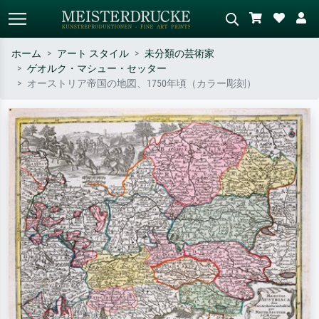
ホーム
アート スタイル
未分類の芸術家
ゲオルク・マシュー・セッター
標準検索
AI画像検索
オーストリア帝国の地図、1750年頃（カラー彫刻）
作家名・作品名・スタイルで検索
シーンを説明してください – 例：
– 例：モネ、星月夜、印象派、北
緑の草原、赤の多い抽象画、暗い
斎の波、ヌード。
油絵、木のそばの立ち姿のヌー
ド。