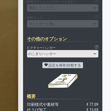
額用ガラス (バックボードを含む)
選択してください
額装マット
マットボード無し
その他のオプション
ピクチャーハンガー
のこぎりハンガー
設定を保存/比較する
概要
印刷様式や素材等
€ 77.09
仕上げ加工
€ 13.05