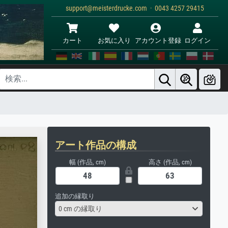
support@meisterdrucke.com · 0043 4257 29415
カート
お気に入り
アカウント登録
ログイン
アート作品の構成
幅 (作品, cm)
高さ (作品, cm)
追加の縁取り
0 cm の縁取り