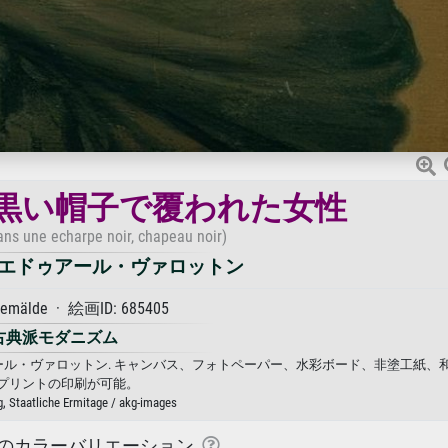
黒い帽子で覆われた女性
s une echarpe noir, chapeau noir)
エドゥアール・ヴァロットン
Gemälde · 絵画ID: 685405
古典派モダニズム
ール・ヴァロットン. キャンバス、フォトペーパー、水彩ボード、非塗工紙、
プリントの印刷が可能。
g, Staatliche Ermitage / akg-images
のカラーバリエーション