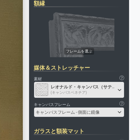
額縁
媒体＆ストレッチャー
素材
レオナルド・キャンバス（サテン）
(キャンバスベネチア)
キャンバスフレーム
キャンバスフレーム - 側面に鏡像
ガラスと額装マット