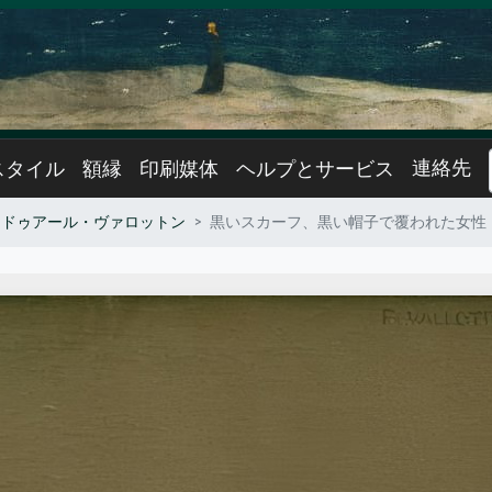
連絡先
スタイル
額縁
印刷媒体
ヘルプとサービス
エドゥアール・ヴァロットン
黒いスカーフ、黒い帽子で覆われた女性