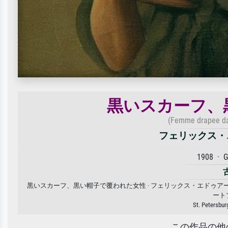
黒いスカーフ、
(Femme drapee dan
フェリックス・
1908 · 
黒いスカーフ、黒い帽子で覆われた女性 · フェリックス・エドゥア
ート
St. Petersbur
この作品の他