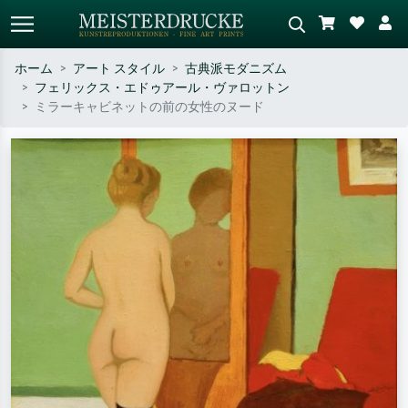
ホーム
アート スタイル
古典派モダニズム
フェリックス・エドゥアール・ヴァロットン
標準検索
AI画像検索
ミラーキャビネットの前の女性のヌード
作家名・作品名・スタイルで検索
シーンを説明してください – 例：
– 例：モネ、星月夜、印象派、北
緑の草原、赤の多い抽象画、暗い
斎の波、ヌード。
油絵、木のそばの立ち姿のヌー
ド。