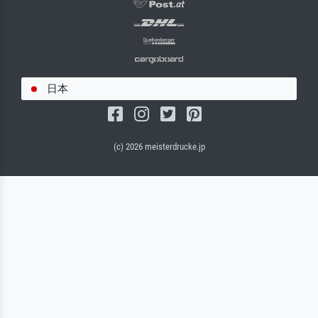
日本
(c) 2026 meisterdrucke.jp
サルバドール・キャンバス（マット）
(写真はバックプレートに接着されます。)
キャンバスフレーム - ブラックサイド
ワイヤーロープサスペンション（見える）
ワイヤーロープサスペンション（非表示）