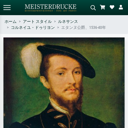
ホーム
アート スタイル
ルネサンス
コルネイユ・ドゥリヨン
エタンヌ公爵、1536-40年
標準検索
AI画像検索
作家名・作品名・スタイルで検索
シーンを説明してください – 例：
– 例：モネ、星月夜、印象派、北
緑の草原、赤の多い抽象画、暗い
斎の波、ヌード。
油絵、木のそばの立ち姿のヌー
ド。