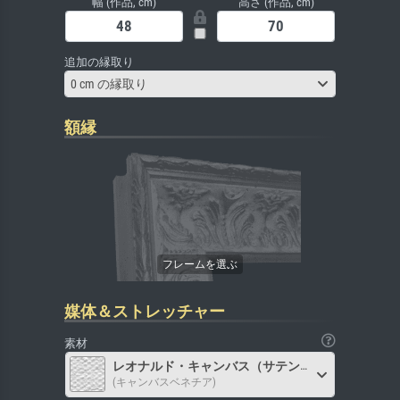
幅 (作品, cm)
高さ (作品, cm)
追加の縁取り
0 cm の縁取り
額縁
媒体＆ストレッチャー
素材
レオナルド・キャンバス（サテン）
(キャンバスベネチア)