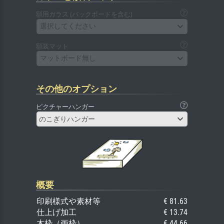
額用ガラス (バックボードを含む)
選択してください
額装マット
マットボード無し
その他のオプション
ピクチャーハンガー
のこぎりハンガー
概要
印刷様式や素材等
€ 81.63
仕上げ加工
€ 13.74
木枠（画枠）
€ 44.66