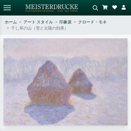
ホーム
アート スタイル
印象派
クロード・モネ
干し草の山（雪と太陽の効果）
標準検索
AI画像検索
作家名・作品名・スタイルで検索
シーンを説明してください – 例：
– 例：モネ、星月夜、印象派、北
緑の草原、赤の多い抽象画、暗い
斎の波、ヌード。
油絵、木のそばの立ち姿のヌー
ド。