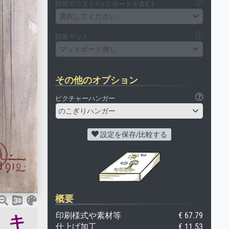
額用ガラス (バックボードを含む)
選択してください
額装マット
マットボード無し
その他のオプション
ピクチャーハンガー
のこぎりハンガー
設定を保存/比較する
概要
印刷様式や素材等
€ 67.79
、キ
仕上げ加工
€ 11.53