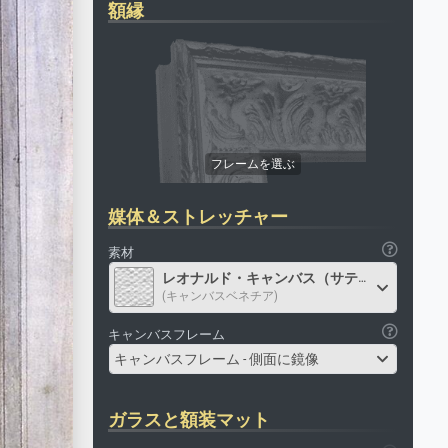
額縁
媒体＆ストレッチャー
素材
レオナルド・キャンバス（サテン）
(キャンバスベネチア)
キャンバスフレーム
キャンバスフレーム - 側面に鏡像
ガラスと額装マット