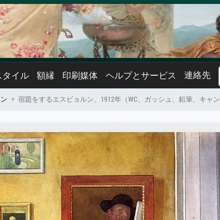
連絡先
スタイル
額縁
印刷媒体
ヘルプとサービス
ソン
宿題をするエスビョルン、1912年（WC、ガッシュ、鉛筆、キャ