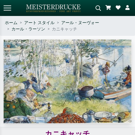
ホーム
アート スタイル
アール・ヌーヴォー
カール・ラーソン
カニキャッチ
標準検索
AI画像検索
作家名・作品名・スタイルで検索
シーンを説明してください – 例：
– 例：モネ、星月夜、印象派、北
緑の草原、赤の多い抽象画、暗い
斎の波、ヌード。
油絵、木のそばの立ち姿のヌー
ド。
カニキャッチ