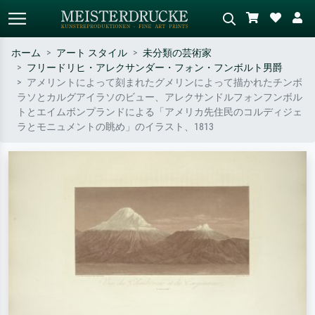
ホーム
アート スタイル
未分類の芸術家
フリードリヒ・アレクサンダー・フォン・フンボルト男爵
標準検索
AI画像検索
アメリントによって刻まれたグメリンによって描かれたチンボ
ラソとカルグアイラソのビュー、アレクサンドルフォンフンボル
作家名・作品名・スタイルで検索
シーンを説明してください – 例：
トとエイムボンプランドによる「アメリカ先住民のコルディジェ
– 例：モネ、星月夜、印象派、北
緑の草原、赤の多い抽象画、暗い
ラとモニュメントの眺め」のイラスト、1813
斎の波、ヌード。
油絵、木のそばの立ち姿のヌー
ド。