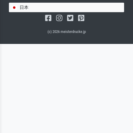
日本
(c) 2026 meisterdrucke.jp
サルバドール・キャンバス（マット）
(写真はバックプレートに接着されます。)
キャンバスフレーム - ブラックサイド
ワイヤーロープサスペンション（見える）
ワイヤーロープサスペンション（非表示）