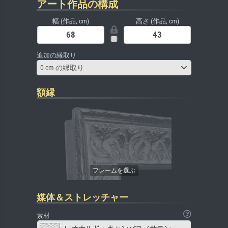
アート作品の構成
幅 (作品, cm)
高さ (作品, cm)
追加の縁取り
0 cm の縁取り
額縁
媒体＆ストレッチャー
素材