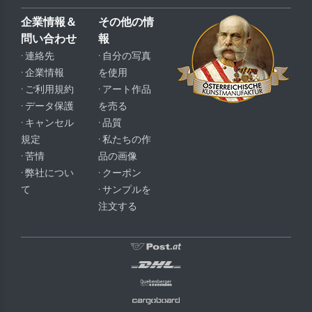
企業情報＆
その他の情
問い合わせ
報
· 連絡先
· 自分の写真
· 企業情報
を使用
· ご利用規約
· アート作品
· データ保護
を売る
· キャンセル
· 品質
規定
· 私たちの作
· 苦情
品の画像
· 弊社につい
· クーポン
て
· サンプルを
注文する