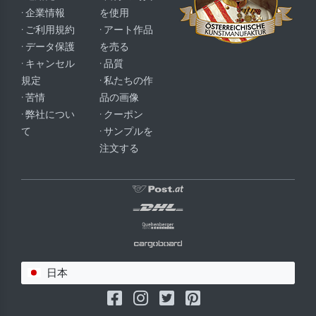
· 企業情報
を使用
· ご利用規約
· アート作品
· データ保護
を売る
· キャンセル
· 品質
規定
· 私たちの作
· 苦情
品の画像
· 弊社につい
· クーポン
て
· サンプルを
注文する
日本