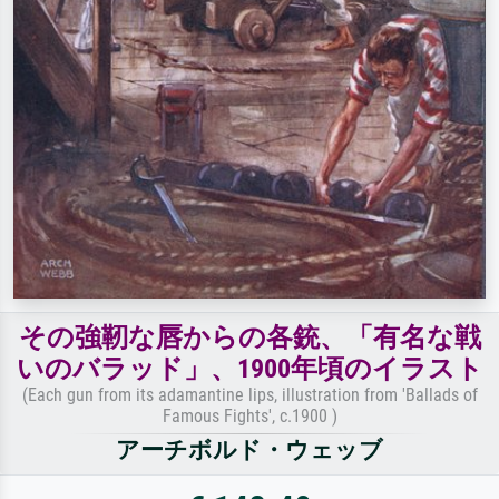
その強靭な唇からの各銃、「有名な戦
いのバラッド」、1900年頃のイラスト
(Each gun from its adamantine lips, illustration from 'Ballads of
Famous Fights', c.1900 )
アーチボルド・ウェッブ