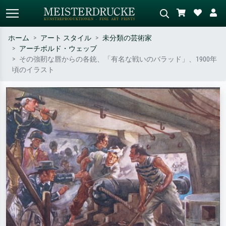
ホーム
アート スタイル
未分類の芸術家
アーチボルド・ウェッブ
標準検索
AI画像検索
その強靭な唇からの各銃、「有名な戦いのバラッド」、1900年
頃のイラスト
作家名・作品名・スタイルで検索
シーンを説明してください – 例：
– 例：モネ、星月夜、印象派、北
緑の草原、赤の多い抽象画、暗い
斎の波、ヌード。
油絵、木のそばの立ち姿のヌー
ド。