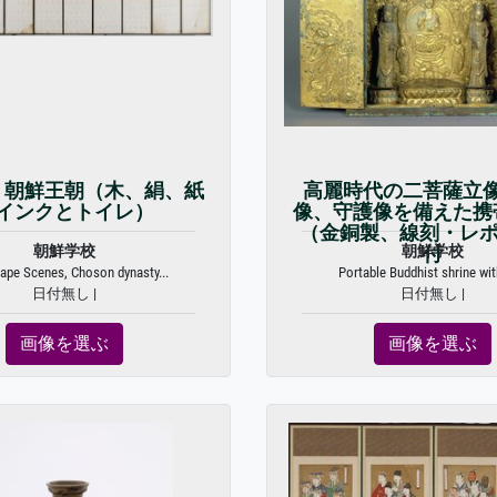
、朝鮮王朝（木、絹、紙
高麗時代の二菩薩立
インクとトイレ）
像、守護像を備えた携
（金銅製、線刻・レポ
朝鮮学校
朝鮮学校
付
ape Scenes, Choson dynasty...
Portable Buddhist shrine with
日付無し |
日付無し |
画像を選ぶ
画像を選ぶ