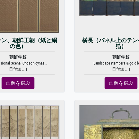
ーン、朝鮮王朝（紙と絹
横長（パネル上のテン
の色）
箔）
朝鮮学校
朝鮮学校
sional Scene, Choson dynas...
Landscape (tempera & gold le
日付無し |
日付無し |
画像を選ぶ
画像を選ぶ