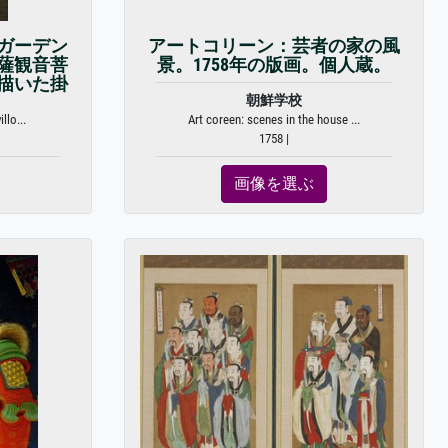
ガーデン
アートコリーン：芸者の家の風
薩観音菩
景。1758年の版画。個人蔵。
描いた掛
朝鮮学校
llo...
Art coreen: scenes in the house ...
1758 |
画像を選ぶ