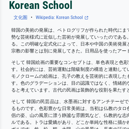
Korean School
文化圏
•
Wikipedia: Korean School
韓国の美術の発展は、ペトログリフが作られた時代にま
勢な芸術様式に近似した芸術が発展していったのである
る。この明確な定式化によって、日本や中国の美術発展
宗教の影響とは別に発展してきた。日用品を使ったアー
そして 韓国絵画の重要なコンセプトは、単色表現と色
す。社会的には、芸術運動は階級制度の構造と連動して
モノクロームの絵画は、孔子の教えを芸術的に表現した
す。色のグラデーションは、目の認識ではなく、情緒的
ると考えています。古代の民画は装飾的な役割を果たす
そして 韓国の民芸品は、水墨画に対するアンチテーゼ
るものです。色彩豊かな日常美術は、当初は仏教のタロ
侶の姿、山の風景に漂う静謐な雰囲気など、仏教的な志
ルである。トラは愛嬌があり、どこか単純な性格に描か