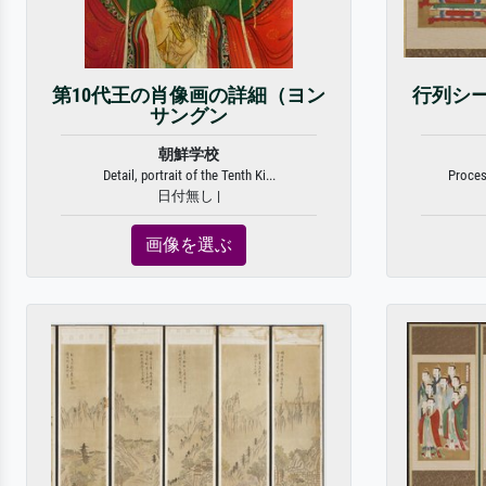
第10代王の肖像画の詳細（ヨン
行列シ
サングン
朝鮮学校
Detail, portrait of the Tenth Ki...
Proces
日付無し |
画像を選ぶ