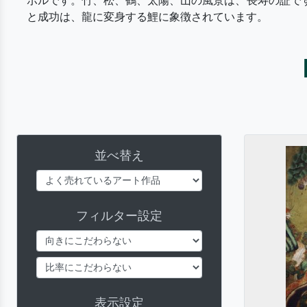
ボルです。竹、松、鶴、太陽、山の風景は、長寿の証で
と成功は、龍に変身する鯉に象徴されています。
並べ替え
フィルター設定
表示設定