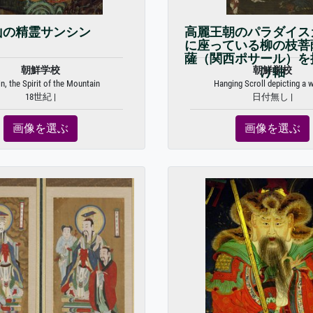
山の精霊サンシン
高麗王朝のパラダイス
に座っている柳の枝菩
薩（関西ポサール）を
朝鮮学校
朝鮮学校
け軸
n, the Spirit of the Mountain
Hanging Scroll depicting a wi
18世紀 |
日付無し |
画像を選ぶ
画像を選ぶ