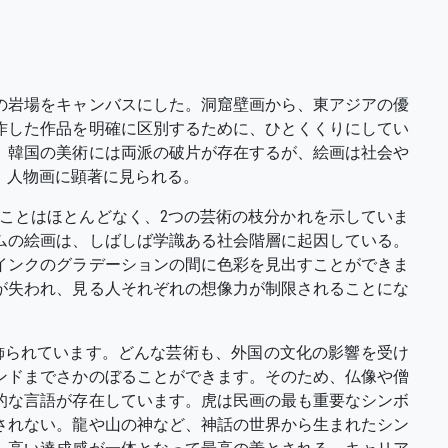
の岩場をキャンバスにした。洞窟壁画から、東アジアの優
作した作品を明確に区別するために、ひとくくりにしてい
。韓国の美術には両派の破片が存在するが、絵画は社会や
、人物画に顕著に見られる。
ことはほとんどなく、2つの芸術の枝分かれを示していま
ムの絵画は、しばしば学識ある社会階層に起因している。
インクのグラデーションの間に色彩を見出すことができま
が失われ、見る人それぞれの想像力が制限されることにな
飾られています。どんな芸術も、外国の文化の影響を受け
ンドまでさかのぼることができます。そのため、仏像や僧
的な言語が存在しています。虎は民画の最も重要なシンボ
されない。龍や山の神など、神話の世界から生まれたシン