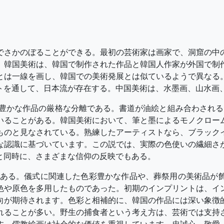
でさかのぼることができる。最初の芸術家は画家で、洞窟の中
。韓国美術は、韓国で制作された作品と韓国人作家が外国で制
とは一線を画し、韓国での美術発展とは似ているようで異なる
トを通して、日本流が存在する。中国美術は、水墨画、山水画
彩豊かな作品の厳格な分離である。書道が油絵と組み合わされる
いることがある。韓国美術において、筆と墨によるモノクロー
ものと見なされている。熟練したアーティストなら、ブラック
な認識に基づいています。この説では、実際の色使いの繊細さ
と同時に、さまざまな信仰の反映でもある。
である。儀式に関連した色彩豊かな作品や、葬祭用の美術品が
色や原色を多用したものであった。初期のインプリントは、イ
向が期待されます。色彩と相補的に、韓国の作品には深い象徴
れることが多い。野生の捕食者という考え方は、芸術では支持