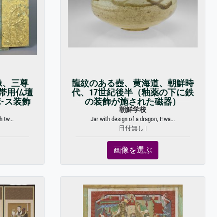
像、三尊
龍紋のある壺、黄海道、朝鮮時
帯用仏壇
代、17世紀後半（釉薬の下に鉄
-ス装飾
の装飾が施された磁器）
朝鮮学校
 tw...
Jar with design of a dragon, Hwa...
日付無し |
画像を選ぶ