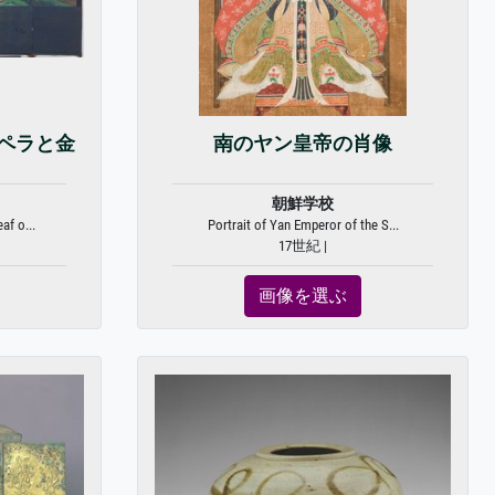
ペラと金
南のヤン皇帝の肖像
朝鮮学校
af o...
Portrait of Yan Emperor of the S...
17世紀 |
画像を選ぶ