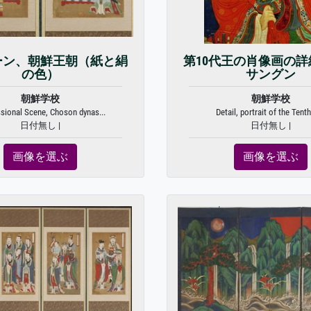
ーン、朝鮮王朝（紙と絹
第10代王の肖像画の
の色）
サングン
朝鮮学校
朝鮮学校
sional Scene, Choson dynas...
Detail, portrait of the Tenth 
日付無し |
日付無し |
画像を選ぶ
画像を選ぶ