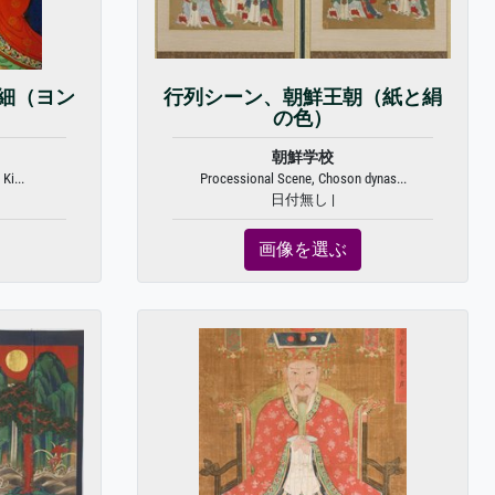
詳細（ヨン
行列シーン、朝鮮王朝（紙と絹
の色）
朝鮮学校
Ki...
Processional Scene, Choson dynas...
日付無し |
画像を選ぶ