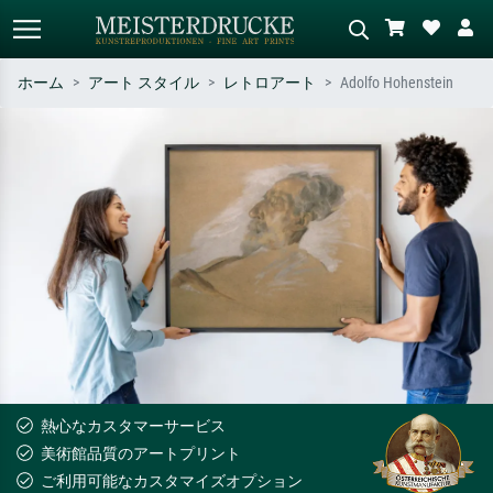
ホーム
アート スタイル
レトロアート
Adolfo Hohenstein
標準検索
AI画像検索
作家名・作品名・スタイルで検索
シーンを説明してください – 例：
– 例：モネ、星月夜、印象派、北
緑の草原、赤の多い抽象画、暗い
斎の波、ヌード。
油絵、木のそばの立ち姿のヌー
ド。
熱心なカスタマーサービス
美術館品質のアートプリント
ご利用可能なカスタマイズオプション