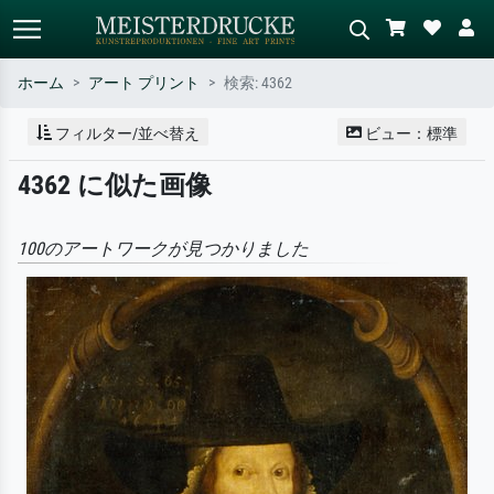
ホーム
アート プリント
検索: 4362
標準検索
AI画像検索
フィルター/並べ替え
ビュー：標準
作家名・作品名・スタイルで検索
シーンを説明してください – 例：
4362 に似た画像
– 例：モネ、星月夜、印象派、北
緑の草原、赤の多い抽象画、暗い
斎の波、ヌード。
油絵、木のそばの立ち姿のヌー
ド。
100のアートワークが見つかりました