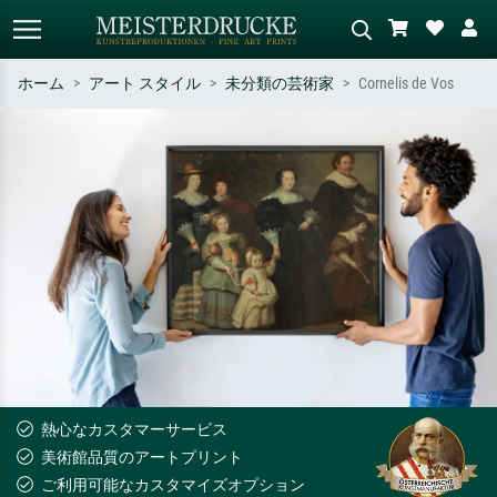
ホーム
アート スタイル
未分類の芸術家
Cornelis de Vos
標準検索
AI画像検索
作家名・作品名・スタイルで検索
シーンを説明してください – 例：
– 例：モネ、星月夜、印象派、北
緑の草原、赤の多い抽象画、暗い
斎の波、ヌード。
油絵、木のそばの立ち姿のヌー
ド。
熱心なカスタマーサービス
美術館品質のアートプリント
ご利用可能なカスタマイズオプション