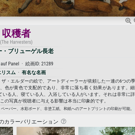
収穫者
(The Harvesters)
ー・ブリューゲル長老
 auf Panel · 絵画ID: 21289
エリスム
·
有名な名画
・ザ・エルダーの絵で、アートディーラーが依頼した一連の6つの
に、色が黄色で支配的であり、非常に落ち着く効果があります。細
ている人、寝ている人、入浴している人がいます。それは非常に
。この写真が視聴者に与える影響は本当に印象的です。
フォトペーパー、水彩ボード、非塗工紙、和紙へのアートプリントの印刷が可能。
のカラーバリエーション