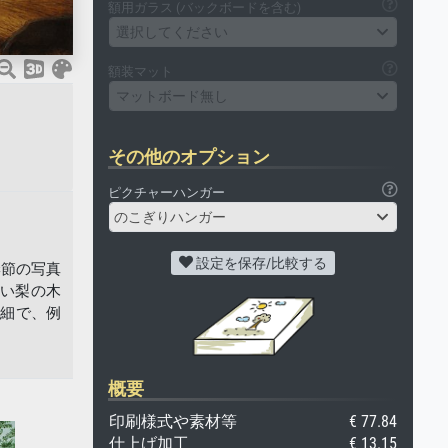
額用ガラス (バックボードを含む)
選択してください
額装マット
マットボード無し
その他のオプション
ピクチャーハンガー
のこぎりハンガー
設定を保存/比較する
季節の写真
い梨の木
詳細で、例
概要
印刷様式や素材等
€ 77.84
仕上げ加工
€ 13.15