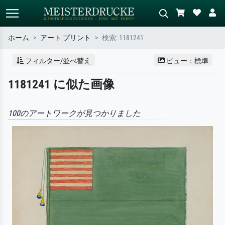
ホーム
アート プリント
検索: 1181241
標準検索
AI画像検索
フィルター/並べ替え
ビュー：標準
作家名・作品名・スタイルで検索
シーンを説明してください – 例：
1181241 に似た画像
– 例：モネ、星月夜、印象派、北
緑の草原、赤の多い抽象画、暗い
斎の波、ヌード。
油絵、木のそばの立ち姿のヌー
ド。
100のアートワークが見つかりました