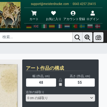
support@meisterdrucke.com · 0043 4257 29415
カート
お気に入り
アカウント登録
ログイン
アート作品の構成
幅 (作品, cm)
高さ (作品, cm)
追加の縁取り
0 cm の縁取り