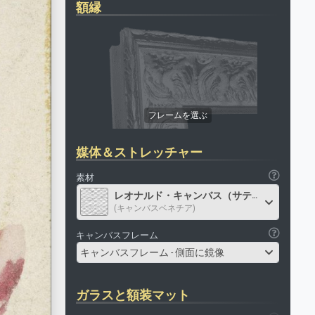
額縁
媒体＆ストレッチャー
素材
レオナルド・キャンバス（サテン）
(キャンバスベネチア)
キャンバスフレーム
キャンバスフレーム - 側面に鏡像
ガラスと額装マット