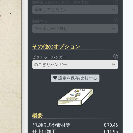
額用ガラス (バックボードを含む)
選択してください
額装マット
マットボード無し
その他のオプション
ピクチャーハンガー
のこぎりハンガー
設定を保存/比較する
概要
印刷様式や素材等
€ 70.46
仕上げ加工
€ 11.95