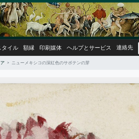
連絡先
スタイル
額縁
印刷媒体
ヘルプとサービス
リア
ニューメキシコの深紅色のサボテンの芽