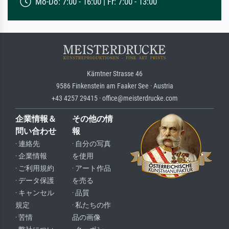
Mo-Do: 7:00 - 16:00 | Fr: 7:00 - 13:00
Kärntner Strasse 46
9586 Finkenstein am Faaker See · Austria
+43 4257 29415 · office@meisterdrucke.com
企業情報＆
その他の情
問い合わせ
報
· 連絡先
· 自分の写真
· 企業情報
を使用
· ご利用規約
· アート作品
· データ保護
を売る
· キャンセル
· 品質
規定
· 私たちの作
· 苦情
品の画像