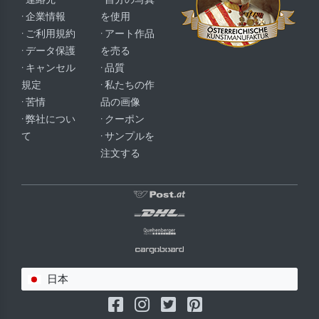
· 企業情報
を使用
· ご利用規約
· アート作品
· データ保護
を売る
· キャンセル
· 品質
規定
· 私たちの作
· 苦情
品の画像
· 弊社につい
· クーポン
て
· サンプルを
注文する
日本