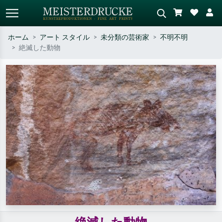
ホーム
アート スタイル
未分類の芸術家
不明不明
絶滅した動物
標準検索
AI画像検索
作家名・作品名・スタイルで検索
シーンを説明してください – 例：
– 例：モネ、星月夜、印象派、北
緑の草原、赤の多い抽象画、暗い
斎の波、ヌード。
油絵、木のそばの立ち姿のヌー
ド。