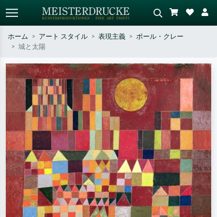
ホーム
アート スタイル
表現主義
ポール・クレー
城と太陽
標準検索
AI画像検索
作家名・作品名・スタイルで検索
シーンを説明してください – 例：
– 例：モネ、星月夜、印象派、北
緑の草原、赤の多い抽象画、暗い
斎の波、ヌード。
油絵、木のそばの立ち姿のヌー
ド。