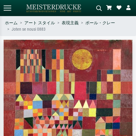
ホーム
アート スタイル
表現主義
ポール・クレー
Joten se nousi 0883
標準検索
AI画像検索
作家名・作品名・スタイルで検索
シーンを説明してください – 例：
– 例：モネ、星月夜、印象派、北
緑の草原、赤の多い抽象画、暗い
斎の波、ヌード。
油絵、木のそばの立ち姿のヌー
ド。