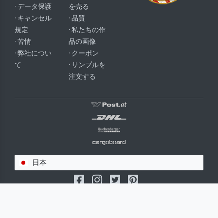
· データ保護
を売る
· キャンセル
· 品質
規定
· 私たちの作
· 苦情
品の画像
· 弊社につい
· クーポン
て
· サンプルを
注文する
日本
(c) 2026 meisterdrucke.jp