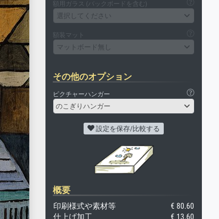
額用ガラス (バックボードを含む)
選択してください
額装マット
マットボード無し
その他のオプション
ピクチャーハンガー
のこぎりハンガー
設定を保存/比較する
概要
印刷様式や素材等
€ 80.60
仕上げ加工
€ 13.60