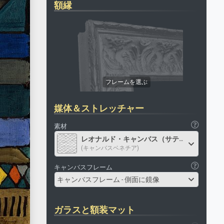
額縁
媒体＆ストレッチャー
素材
レオナルド・キャンバス（サテン）
(キャンバスベネチア)
キャンバスフレーム
キャンバスフレーム - 側面に鏡像
ガラスと額装マット