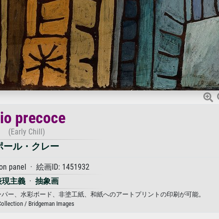
rio precoce
(Early Chill)
ポール・クレー
 on panel · 絵画ID: 1451932
表現主義
·
抽象画
ス、フォトペーパー、水彩ボード、非塗工紙、和紙へのアートプリントの印刷が可能。
Collection / Bridgeman Images