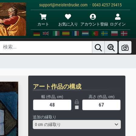
support@meisterdrucke.com · 0043 4257 29415
カート
お気に入り
アカウント登録
ログイン
アート作品の構成
幅 (作品, cm)
高さ (作品, cm)
追加の縁取り
0 cm の縁取り