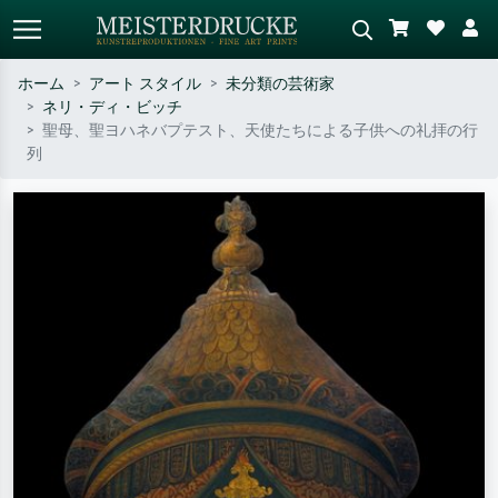
ホーム
アート スタイル
未分類の芸術家
ネリ・ディ・ビッチ
標準検索
AI画像検索
聖母、聖ヨハネバプテスト、天使たちによる子供への礼拝の行
列
作家名・作品名・スタイルで検索
シーンを説明してください – 例：
– 例：モネ、星月夜、印象派、北
緑の草原、赤の多い抽象画、暗い
斎の波、ヌード。
油絵、木のそばの立ち姿のヌー
ド。