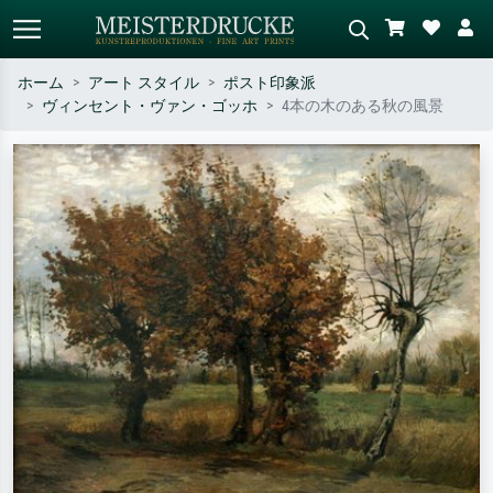
ホーム
アート スタイル
ポスト印象派
ヴィンセント・ヴァン・ゴッホ
4本の木のある秋の風景
標準検索
AI画像検索
作家名・作品名・スタイルで検索
シーンを説明してください – 例：
– 例：モネ、星月夜、印象派、北
緑の草原、赤の多い抽象画、暗い
斎の波、ヌード。
油絵、木のそばの立ち姿のヌー
ド。