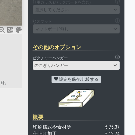
額用ガラス (バックボードを含む)
選択してください
額装マット
マットボード無し
その他のオプション
ピクチャーハンガー
のこぎりハンガー
設定を保存/比較する
可能。
概要
印刷様式や素材等
€ 75.37
仕上げ加工
€ 12.74