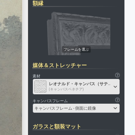
額縁
媒体＆ストレッチャー
素材
レオナルド・キャンバス（サテン）
(キャンバスベネチア)
キャンバスフレーム
キャンバスフレーム - 側面に鏡像
ガラスと額装マット