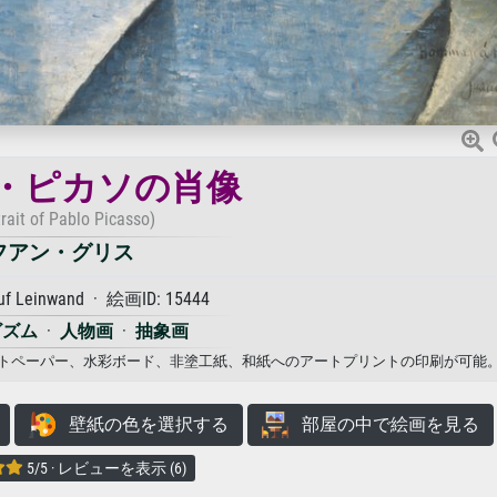
・ピカソの肖像
trait of Pablo Picasso)
フアン・グリス
auf Leinwand · 絵画ID: 15444
ビズム
·
人物画
·
抽象画
フォトペーパー、水彩ボード、非塗工紙、和紙へのアートプリントの印刷が可能
壁紙の色を選択する
部屋の中で絵画を見る
5/5 · レビューを表示 (6)