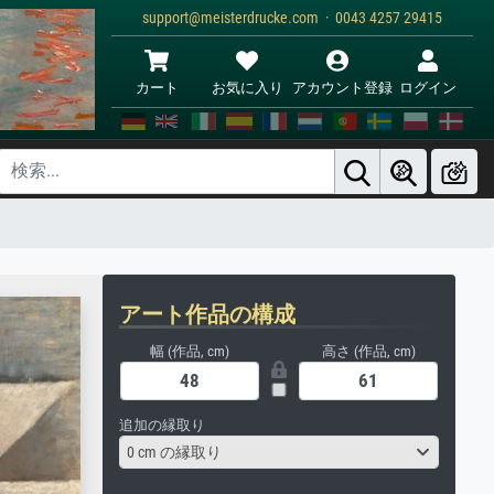
support@meisterdrucke.com · 0043 4257 29415
カート
お気に入り
アカウント登録
ログイン
アート作品の構成
幅 (作品, cm)
高さ (作品, cm)
追加の縁取り
0 cm の縁取り