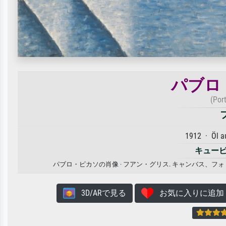
パブロ
(Por
1912 · Öl 
キュー
パブロ・ピカソの肖像 · フアン・グリス. キャンバス、
3D/ARで見る
お気に入りに追加