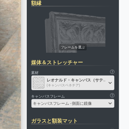
額縁
媒体＆ストレッチャー
素材
レオナルド・キャンバス（サテン）
(キャンバスベネチア)
キャンバスフレーム
キャンバスフレーム - 側面に鏡像
ガラスと額装マット