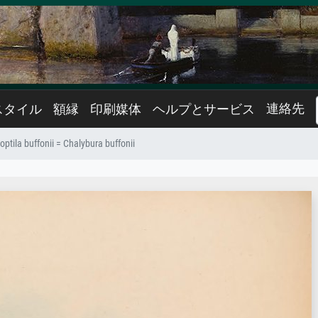
連絡先
スタイル
額縁
印刷媒体
ヘルプとサービス
ptila buffonii = Chalybura buffonii