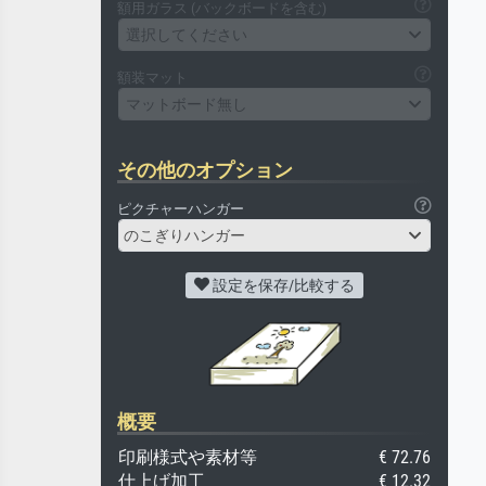
額用ガラス (バックボードを含む)
選択してください
額装マット
マットボード無し
その他のオプション
ピクチャーハンガー
のこぎりハンガー
設定を保存/比較する
概要
印刷様式や素材等
€ 72.76
仕上げ加工
€ 12.32