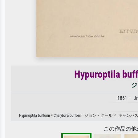
Hypuroptila buff
ジ
1861 · U
Hypuroptila buffonii = Chalybura buffonii 
この作品の他