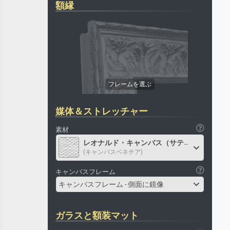
額縁
媒体＆ストレッチャー
素材
レオナルド・キャンバス（サテン）
(キャンバスベネチア)
キャンバスフレーム
キャンバスフレーム - 側面に鏡像
ガラスと額装マット