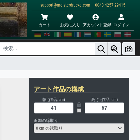
support@meisterdrucke.com · 0043 4257 29415
カート
お気に入り
アカウント登録
ログイン
アート作品の構成
幅 (作品, cm)
高さ (作品, cm)
追加の縁取り
0 cm の縁取り