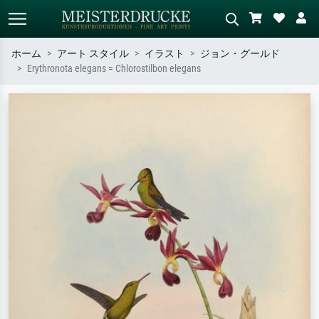
ホーム
アート スタイル
イラスト
ジョン・グールド
Erythronota elegans = Chlorostilbon elegans
標準検索
AI画像検索
作家名・作品名・スタイルで検索
シーンを説明してください – 例：
– 例：モネ、星月夜、印象派、北
緑の草原、赤の多い抽象画、暗い
斎の波、ヌード。
油絵、木のそばの立ち姿のヌー
ド。