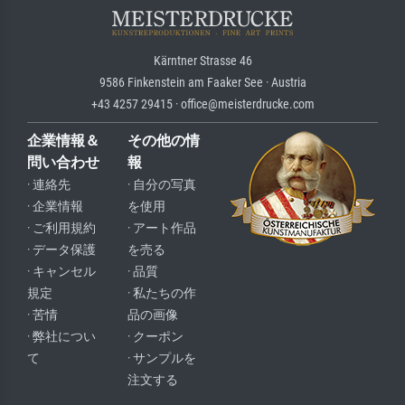
Kärntner Strasse 46
9586 Finkenstein am Faaker See · Austria
+43 4257 29415 · office@meisterdrucke.com
企業情報＆
その他の情
問い合わせ
報
· 連絡先
· 自分の写真
· 企業情報
を使用
· ご利用規約
· アート作品
· データ保護
を売る
· キャンセル
· 品質
規定
· 私たちの作
· 苦情
品の画像
· 弊社につい
· クーポン
て
· サンプルを
注文する