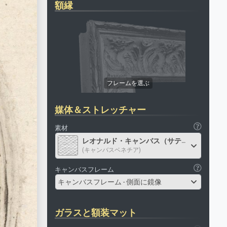
額縁
媒体＆ストレッチャー
素材
レオナルド・キャンバス（サテン）
(キャンバスベネチア)
キャンバスフレーム
キャンバスフレーム - 側面に鏡像
ガラスと額装マット