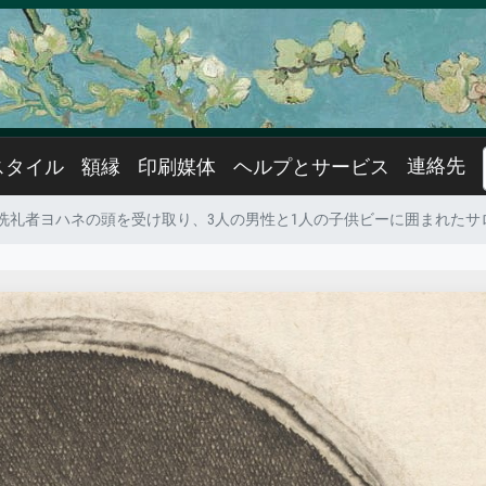
連絡先
スタイル
額縁
印刷媒体
ヘルプとサービス
洗礼者ヨハネの頭を受け取り、3人の男性と1人の子供ビーに囲まれたサロメ..