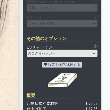
額用ガラス (バックボードを含む)
選択してください
額装マット
マットボード無し
その他のオプション
ピクチャーハンガー
のこぎりハンガー
設定を保存/比較する
概要
印刷様式や素材等
€ 73.08
仕上げ加工
€ 12.36