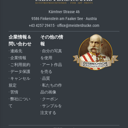
Kärntner Strasse 46
9586 Finkenstein am Faaker See · Austria
+43 4257 29415 · office@meisterdrucke.com
企業情報＆
その他の情
問い合わせ
報
· 連絡先
· 自分の写真
· 企業情報
を使用
· ご利用規約
· アート作品
· データ保護
を売る
· キャンセル
· 品質
規定
· 私たちの作
· 苦情
品の画像
· 弊社につい
· クーポン
て
· サンプルを
注文する