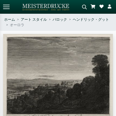
ホーム
アート スタイル
バロック
ヘンドリック・グット
オーロラ
標準検索
AI画像検索
作家名・作品名・スタイルで検索
シーンを説明してください – 例：
– 例：モネ、星月夜、印象派、北
緑の草原、赤の多い抽象画、暗い
斎の波、ヌード。
油絵、木のそばの立ち姿のヌー
ド。