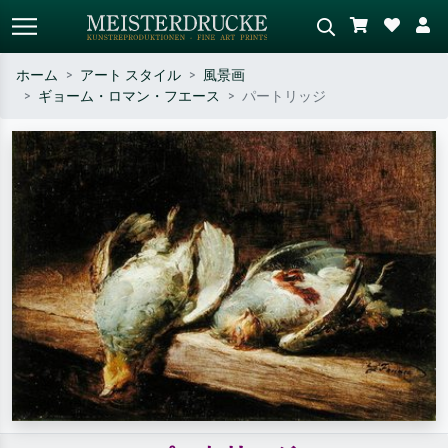
ホーム
アート スタイル
風景画
ギョーム・ロマン・フエース
パートリッジ
標準検索
AI画像検索
作家名・作品名・スタイルで検索
シーンを説明してください – 例：
– 例：モネ、星月夜、印象派、北
緑の草原、赤の多い抽象画、暗い
斎の波、ヌード。
油絵、木のそばの立ち姿のヌー
ド。