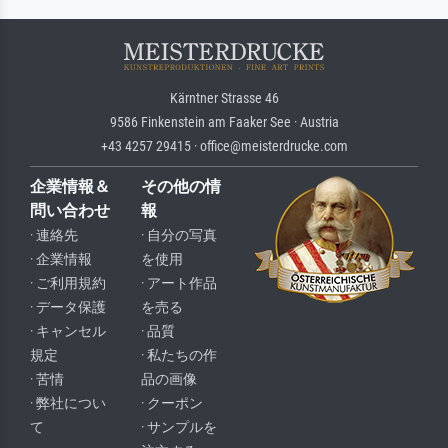
Kärntner Strasse 46
9586 Finkenstein am Faaker See · Austria
+43 4257 29415 · office@meisterdrucke.com
企業情報＆
その他の情
問い合わせ
報
· 連絡先
· 自分の写真
· 企業情報
を使用
· ご利用規約
· アート作品
· データ保護
を売る
· キャンセル
· 品質
規定
· 私たちの作
· 苦情
品の画像
· 弊社につい
· クーポン
て
· サンプルを