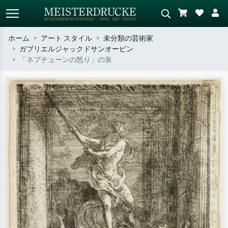
ホーム
アート スタイル
未分類の芸術家
ガブリエルジャックドサンオービン
標準検索
AI画像検索
「ネプチューンの怒り」の泉
作家名・作品名・スタイルで検索
シーンを説明してください – 例：
– 例：モネ、星月夜、印象派、北
緑の草原、赤の多い抽象画、暗い
斎の波、ヌード。
油絵、木のそばの立ち姿のヌー
ド。