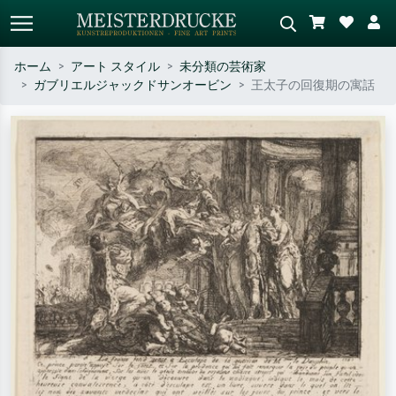
ホーム
アート スタイル
未分類の芸術家
ガブリエルジャックドサンオービン
王太子の回復期の寓話
標準検索
AI画像検索
作家名・作品名・スタイルで検索
シーンを説明してください – 例：
– 例：モネ、星月夜、印象派、北
緑の草原、赤の多い抽象画、暗い
斎の波、ヌード。
油絵、木のそばの立ち姿のヌー
ド。