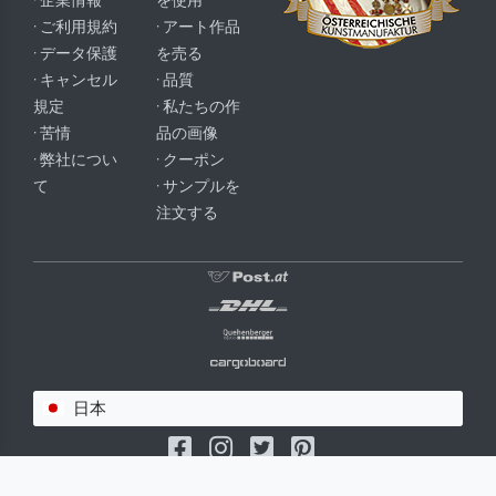
· 企業情報
を使用
· ご利用規約
· アート作品
· データ保護
を売る
· キャンセル
· 品質
規定
· 私たちの作
· 苦情
品の画像
· 弊社につい
· クーポン
て
· サンプルを
注文する
日本