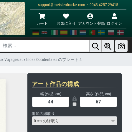
support@meisterdrucke.com · 0043 4257 29415
カート
お気に入り
アカウント登録
ログイン
x Voyages aux Indes Occidentales のプレート 4
アート作品の構成
幅 (作品, cm)
高さ (作品, cm)
追加の縁取り
0 cm の縁取り