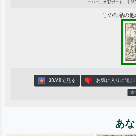
ーパー、水彩ボード、非塗
この作品の他
3D/ARで見る
お気に入りに追加
あな