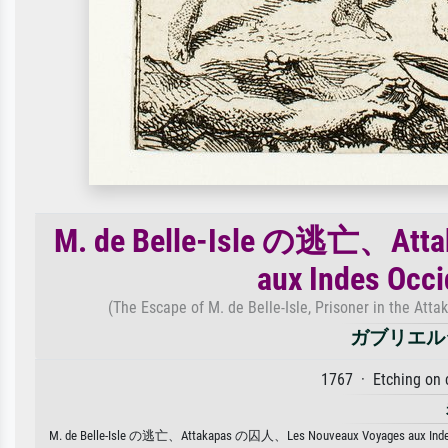
M. de Belle-Isle の逃亡、Att
aux Indes O
(The Escape of M. de Belle-Isle, Prisoner in the At
ガブリエル
1767 · Etching on
M. de Belle-Isle の逃亡、Attakapas の囚人、Les Nouveaux Voy