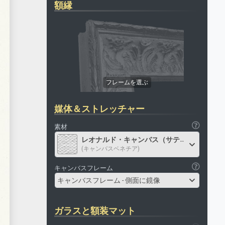
額縁
媒体＆ストレッチャー
素材
レオナルド・キャンバス（サテン）
(キャンバスベネチア)
キャンバスフレーム
キャンバスフレーム - 側面に鏡像
ガラスと額装マット