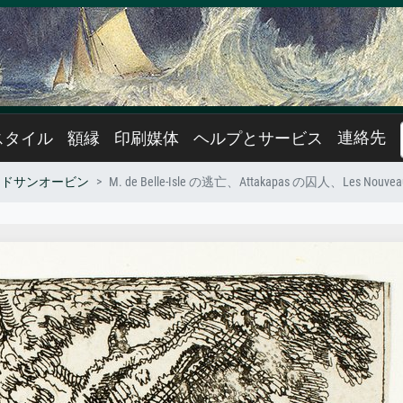
連絡先
スタイル
額縁
印刷媒体
ヘルプとサービス
クドサンオービン
M. de Belle-Isle の逃亡、Attakapas の囚人、Les Nouveau