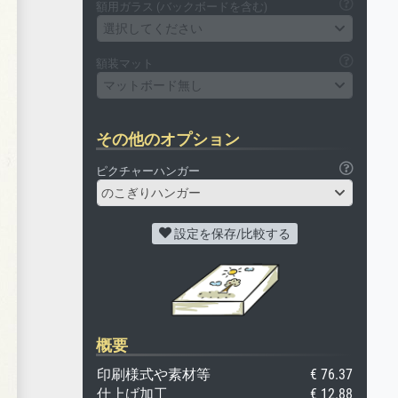
額用ガラス (バックボードを含む)
選択してください
額装マット
マットボード無し
その他のオプション
ピクチャーハンガー
のこぎりハンガー
設定を保存/比較する
概要
印刷様式や素材等
€ 76.37
仕上げ加工
€ 12.88