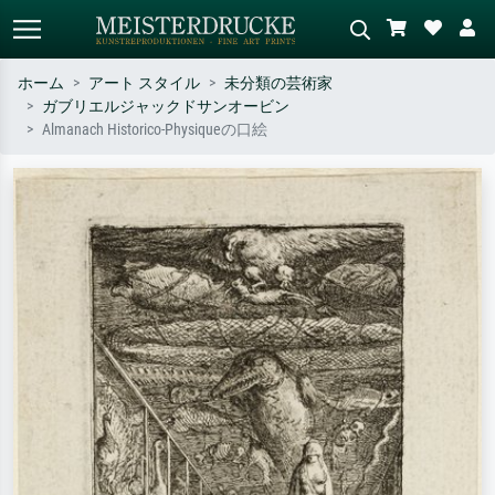
ホーム
アート スタイル
未分類の芸術家
ガブリエルジャックドサンオービン
標準検索
AI画像検索
Almanach Historico-Physiqueの口絵
作家名・作品名・スタイルで検索
シーンを説明してください – 例：
– 例：モネ、星月夜、印象派、北
緑の草原、赤の多い抽象画、暗い
斎の波、ヌード。
油絵、木のそばの立ち姿のヌー
ド。