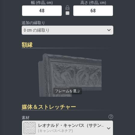
幅 (作品, cm)
高さ (作品, cm)
追加の縁取り
0 cm の縁取り
額縁
媒体＆ストレッチャー
素材
レオナルド・キャンバス（サテン）
(キャンバスベネチア)