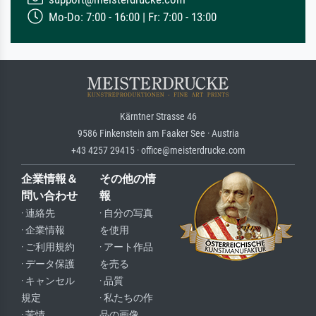
Mo-Do: 7:00 - 16:00 | Fr: 7:00 - 13:00
Kärntner Strasse 46
9586 Finkenstein am Faaker See · Austria
+43 4257 29415 · office@meisterdrucke.com
企業情報＆
その他の情
問い合わせ
報
· 連絡先
· 自分の写真
· 企業情報
を使用
· ご利用規約
· アート作品
· データ保護
を売る
· キャンセル
· 品質
規定
· 私たちの作
· 苦情
品の画像