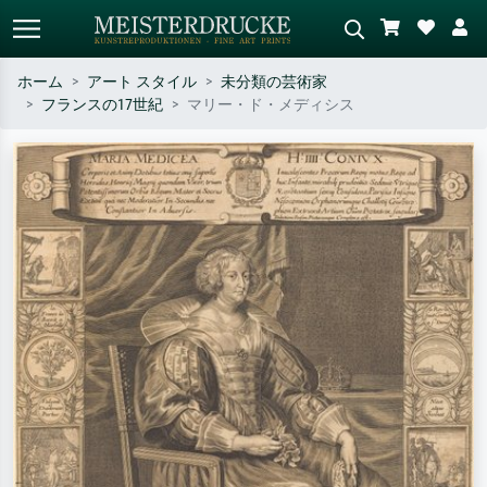
ホーム
アート スタイル
未分類の芸術家
フランスの17世紀
マリー・ド・メディシス
標準検索
AI画像検索
作家名・作品名・スタイルで検索
シーンを説明してください – 例：
– 例：モネ、星月夜、印象派、北
緑の草原、赤の多い抽象画、暗い
斎の波、ヌード。
油絵、木のそばの立ち姿のヌー
ド。