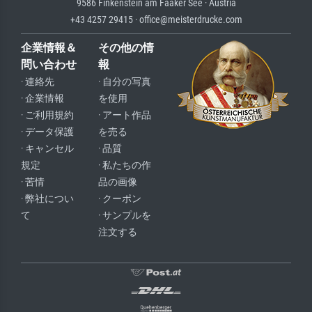
9586 Finkenstein am Faaker See · Austria
+43 4257 29415 · office@meisterdrucke.com
企業情報＆
その他の情
問い合わせ
報
· 連絡先
· 自分の写真
· 企業情報
を使用
· ご利用規約
· アート作品
· データ保護
を売る
· キャンセル
· 品質
規定
· 私たちの作
· 苦情
品の画像
· 弊社につい
· クーポン
て
· サンプルを
注文する