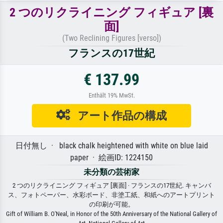
2 つのリクライニング フィギュア [裏
面]
(Two Reclining Figures [verso])
フランスの17世紀
€ 137.99
Enthält 19% MwSt.
アート作品の構成
日付無し · black chalk heightened with white on blue laid
paper · 絵画ID: 1224150
未分類の芸術家
2 つのリクライニング フィギュア [裏面] · フランスの17世紀. キャンバ
ス、フォトペーパー、水彩ボード、非塗工紙、和紙へのアートプリント
の印刷が可能。
Gift of William B. O'Neal, in Honor of the 50th Anniversary of the National Gallery of