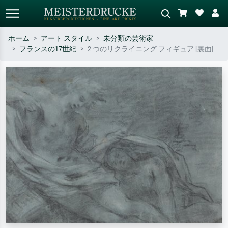
ホーム
アート スタイル
未分類の芸術家
フランスの17世紀
2 つのリクライニング フィギュア [裏面]
標準検索
AI画像検索
作家名・作品名・スタイルで検索
シーンを説明してください – 例：
– 例：モネ、星月夜、印象派、北
緑の草原、赤の多い抽象画、暗い
斎の波、ヌード。
油絵、木のそばの立ち姿のヌー
ド。