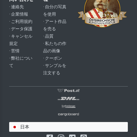
· 連絡先
· 自分の写真
· 企業情報
を使用
· ご利用規約
· アート作品
· データ保護
を売る
· キャンセル
· 品質
規定
· 私たちの作
· 苦情
品の画像
· 弊社につい
· クーポン
て
· サンプルを
注文する
日本