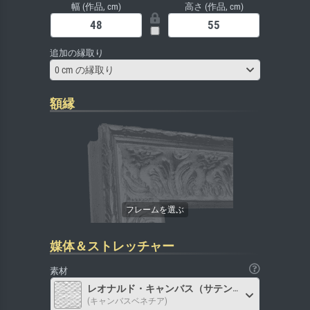
幅 (作品, cm)
高さ (作品, cm)
追加の縁取り
0 cm の縁取り
額縁
媒体＆ストレッチャー
素材
レオナルド・キャンバス（サテン）
(キャンバスベネチア)