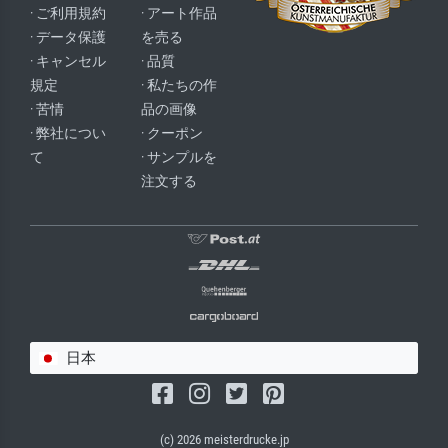
· ご利用規約
· アート作品
· データ保護
を売る
· キャンセル
· 品質
規定
· 私たちの作
· 苦情
品の画像
· 弊社につい
· クーポン
て
· サンプルを
注文する
日本
(c) 2026 meisterdrucke.jp