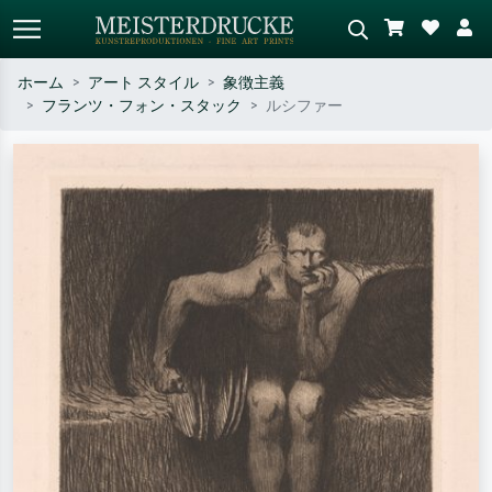
ホーム
アート スタイル
象徴主義
フランツ・フォン・スタック
ルシファー
標準検索
AI画像検索
作家名・作品名・スタイルで検索
シーンを説明してください – 例：
– 例：モネ、星月夜、印象派、北
緑の草原、赤の多い抽象画、暗い
斎の波、ヌード。
油絵、木のそばの立ち姿のヌー
ド。