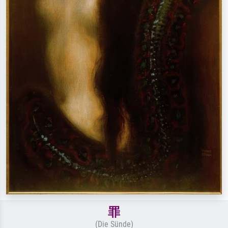
罪
(Die Sünde)