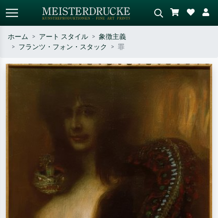
ホーム
アート スタイル
象徴主義
フランツ・フォン・スタック
罪
標準検索
AI画像検索
作家名・作品名・スタイルで検索
シーンを説明してください – 例：
– 例：モネ、星月夜、印象派、北
緑の草原、赤の多い抽象画、暗い
斎の波、ヌード。
油絵、木のそばの立ち姿のヌー
ド。