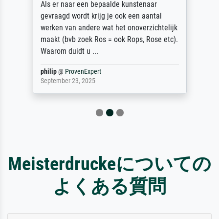
Als er naar een bepaalde kunstenaar
gevraagd wordt krijg je ook een aantal
werken van andere wat het onoverzichtelijk
maakt (bvb zoek Ros = ook Rops, Rose etc).
Waarom duidt u ...
philip
@
ProvenExpert
September 23, 2025
Meisterdruckeについての
よくある質問