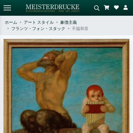
ホーム
アート スタイル
象徴主義
フランツ・フォン・スタック
不協和音
標準検索
AI画像検索
作家名・作品名・スタイルで検索
シーンを説明してください – 例：
– 例：モネ、星月夜、印象派、北
緑の草原、赤の多い抽象画、暗い
斎の波、ヌード。
油絵、木のそばの立ち姿のヌー
ド。