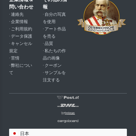
問い合わせ
報
· 連絡先
· 自分の写真
· 企業情報
を使用
· ご利用規約
· アート作品
· データ保護
を売る
· キャンセル
· 品質
規定
· 私たちの作
· 苦情
品の画像
· 弊社につい
· クーポン
て
· サンプルを
注文する
日本