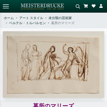
ホーム
アート スタイル
未分類の芸術家
ベルテル・トルバルセン
墓所のマリーズ
標準検索
AI画像検索
作家名・作品名・スタイルで検索
シーンを説明してください – 例：
– 例：モネ、星月夜、印象派、北
緑の草原、赤の多い抽象画、暗い
斎の波、ヌード。
油絵、木のそばの立ち姿のヌー
ド。
墓所のマリーズ