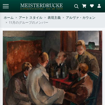
ホーム
アート スタイル
表現主義
アルヴァ・カウェン
11月のグループのメンバー
標準検索
AI画像検索
作家名・作品名・スタイルで検索
シーンを説明してください – 例：
– 例：モネ、星月夜、印象派、北
緑の草原、赤の多い抽象画、暗い
斎の波、ヌード。
油絵、木のそばの立ち姿のヌー
ド。