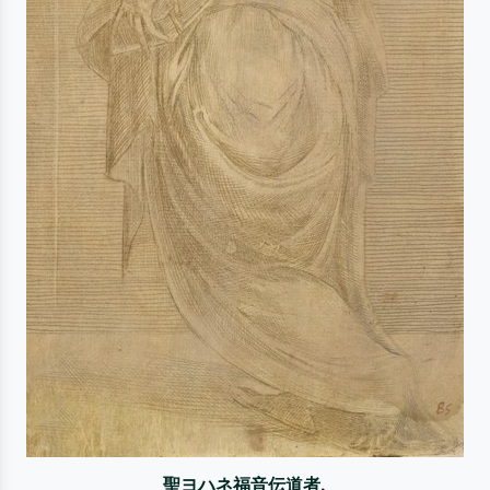
聖ヨハネ福音伝道者.