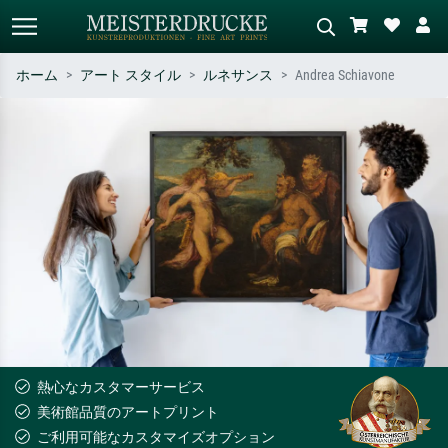
ホーム
アート スタイル
ルネサンス
Andrea Schiavone
標準検索
AI画像検索
作家名・作品名・スタイルで検索
シーンを説明してください – 例：
– 例：モネ、星月夜、印象派、北
緑の草原、赤の多い抽象画、暗い
斎の波、ヌード。
油絵、木のそばの立ち姿のヌー
ド。
熱心なカスタマーサービス
美術館品質のアートプリント
ご利用可能なカスタマイズオプション