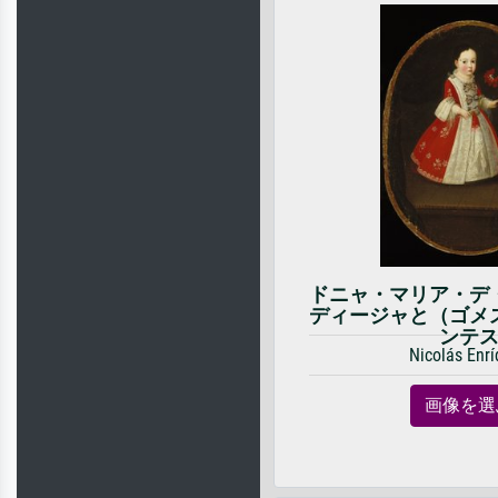
ドニャ・マリア・デ
ディージャと（ゴメ
ンテ
Nicolás Enr
画像を選