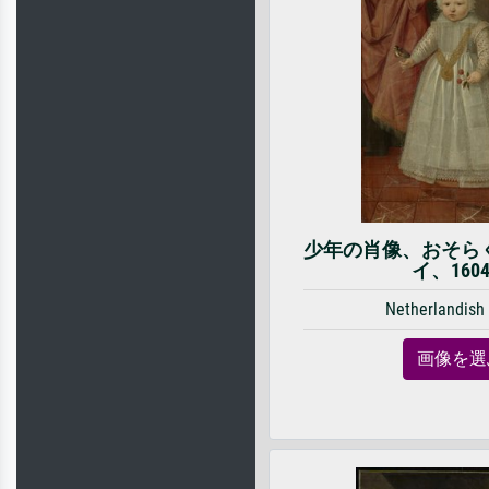
少年の肖像、おそら
イ、160
Netherlandish
画像を選