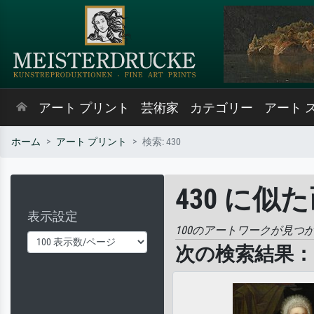
アート プリント
芸術家
カテゴリー
アート 
ホーム
アート プリント
検索: 430
430 に似
表示設定
100のアートワークが見つ
次の検索結果： '4