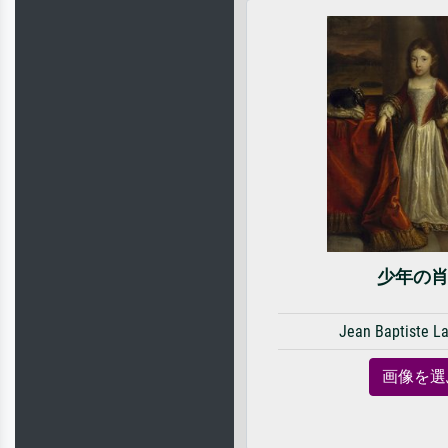
少年の
Jean Baptiste L
画像を選