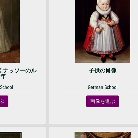
くナッソーのル
子供の肖像
4年
 School
German School
ぶ
画像を選ぶ