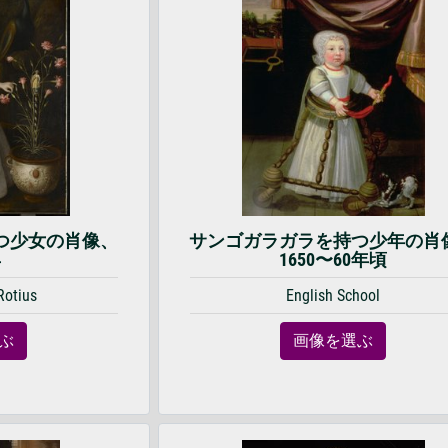
つ少女の肖像、
サンゴガラガラを持つ少年の肖
年
1650〜60年頃
Rotius
English School
ぶ
画像を選ぶ