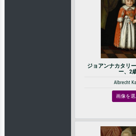
ジョアンナカタリ
ー、2
Albrecht K
画像を選