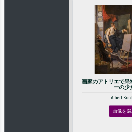
画家のアトリエで果
ーの少
Albert Kuc
画像を選