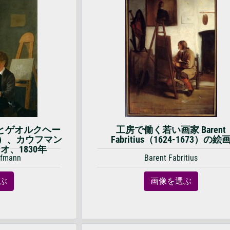
とゲオルクヘー
工房で働く若い画家 Barent
4年）、カウフマン
Fabritius（1624-1673）の絵
、1830年
ffmann
Barent Fabritius
ぶ
画像を選ぶ