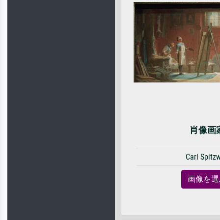
肖像画
Carl Spitz
画像を選