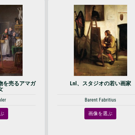
物を売るアマガ
Lnl、スタジオの若い画家
女
hler
Barent Fabritius
ぶ
画像を選ぶ